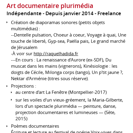
Art documentaire plurimédia
Indépendante
Depuis janvier 2014
Freelance
Création de diaporamas sonores (petits objets
multimédias) :
--Dentelle pulsation, Choeur à coeur, Voyage à quai, Une
touche de liberté, Gyp-sea, Paëlla pais, Le grand marché
de Jérusalem
-À voir sur
http://raquelhadida.fr
---En cours : La renaissance d'Aurore (ex-SDF), Du
muscat dans les mains (vignerons), Kinésiologie : les
doigts de Cécile, Milonga corps (tango), Un p'tit jaune ?,
Nektar d'Arménie (titres sous réserve).
Projections :
au centre d'art La Fenêtre (Montpellier-2017)
sur les voiles d'un vieux-gréement, la Maria-Gilberte,
lors d'un spectacle plurimédia — peinture, danse,
projection documentaires et lumineuses — (Sète,
2015)
Poèmes documentaires
Écriture et lecture au festival de poésie Voix-vives dans