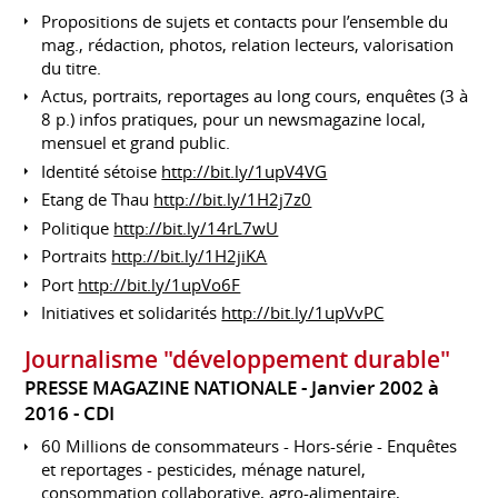
Propositions de sujets et contacts pour l’ensemble du
mag., rédaction, photos, relation lecteurs, valorisation
du titre.
Actus, portraits, reportages au long cours, enquêtes (3 à
8 p.) infos pratiques, pour un newsmagazine local,
mensuel et grand public.
Identité sétoise
http://bit.ly/1upV4VG
Etang de Thau
http://bit.ly/1H2j7z0
Politique
http://bit.ly/14rL7wU
Portraits
http://bit.ly/1H2jiKA
Port
http://bit.ly/1upVo6F
Initiatives et solidarités
http://bit.ly/1upVvPC
Journalisme "développement durable"
PRESSE MAGAZINE NATIONALE
Janvier 2002 à
2016
CDI
60 Millions de consommateurs - Hors-série - Enquêtes
et reportages - pesticides, ménage naturel,
consommation collaborative, agro-alimentaire,