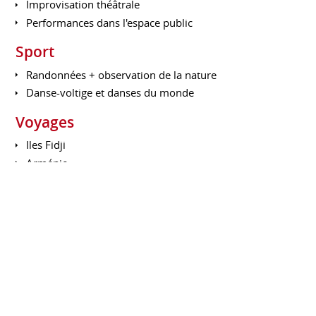
Improvisation théâtrale
Performances dans l'espace public
Sport
Randonnées + observation de la nature
Danse-voltige et danses du monde
Voyages
Iles Fidji
Arménie
Cameroun
Islande
Israël
Maghreb : Libye, Tunisie, Maroc
Europe : Italie, Bénélux, Royaume-Uni, Allemagne,
Espagne, Grèce, Pologne, Malte, Rep. Tchèque
Engagement - soutien associatif